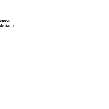
ndition.
e staat.)