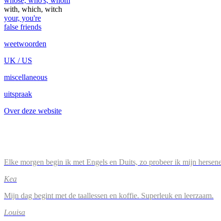
whose, who's, whom
with, which, witch
your, you're
false friends
weetwoorden
UK / US
miscellaneous
uitspraak
Over deze website
Elke morgen begin ik met Engels en Duits, zo probeer ik mijn hersene
Kea
Mijn dag begint met de taallessen en koffie. Superleuk en leerzaam.
Louisa