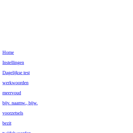
Home
Instellingen
Dagelijkse test
werkwoorden
meervoud
bijv. naamw., bijw.
voorzetsels
bezit