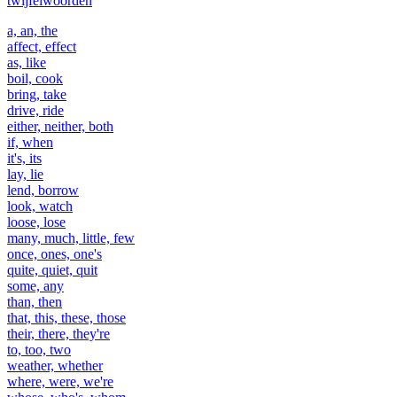
twijfelwoorden
a, an, the
affect, effect
as, like
boil, cook
bring, take
drive, ride
either, neither, both
if, when
it's, its
lay, lie
lend, borrow
look, watch
loose, lose
many, much, little, few
once, ones, one's
quite, quiet, quit
some, any
than, then
that, this, these, those
their, there, they're
to, too, two
weather, whether
where, were, we're