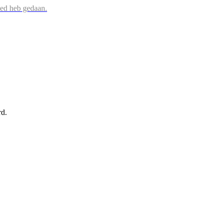
oed heb gedaan.
rd.