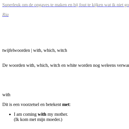
Superleuk om de opgaves te maken en bij fout te kijken wat ik niet g
Ria
twijfelwoorden | with, which, witch
De woorden with, which, witch en white worden nog weleens verwa
with
Dit is een voorzetsel en betekent
met
:
I am coming
with
my mother.
(Ik kom met mijn moeder.)