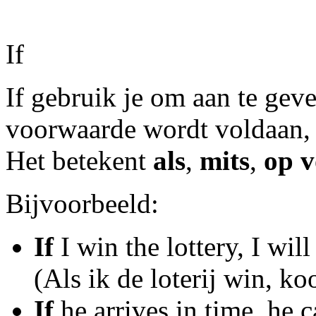
If
If gebruik je om aan te geve
voorwaarde wordt voldaan, 
Het betekent
als
,
mits
,
op 
Bijvoorbeeld:
If
I win the lottery, I will
(Als ik de loterij win, ko
If
he arrives in time, he c