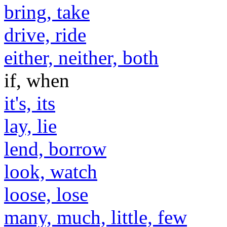
bring, take
drive, ride
either, neither, both
if, when
it's, its
lay, lie
lend, borrow
look, watch
loose, lose
many, much, little, few