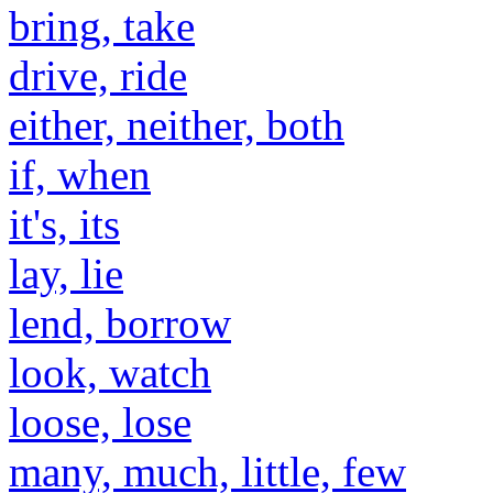
bring, take
drive, ride
either, neither, both
if, when
it's, its
lay, lie
lend, borrow
look, watch
loose, lose
many, much, little, few