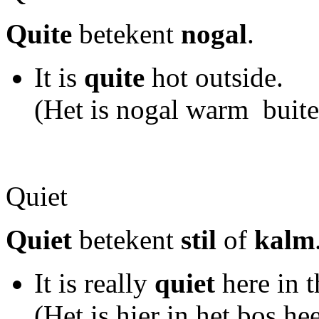
Quite
betekent
nogal
.
It is
quite
hot outside.
(Het is nogal warm buite
Quiet
Quiet
betekent
stil
of
kalm
It is really
quiet
here in 
(Het is hier in het bos hee