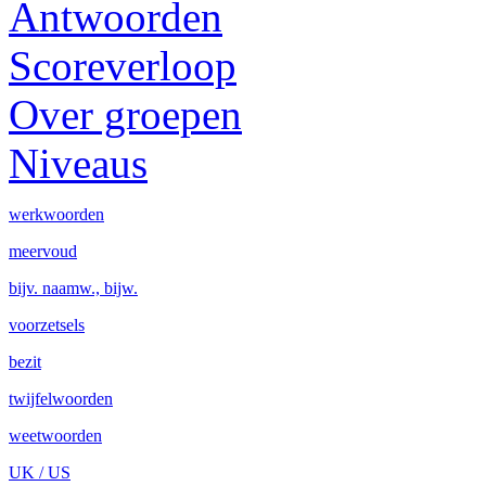
Antwoorden
Scoreverloop
Over groepen
Niveaus
werkwoorden
meervoud
bijv. naamw., bijw.
voorzetsels
bezit
twijfelwoorden
weetwoorden
UK / US