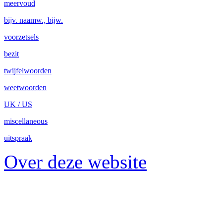
meervoud
bijv. naamw., bijw.
voorzetsels
bezit
twijfelwoorden
weetwoorden
UK / US
miscellaneous
uitspraak
Over deze website