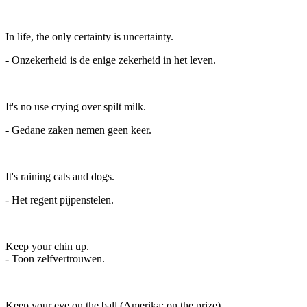
In life, the only certainty is uncertainty.
- Onzekerheid is de enige zekerheid in het leven.
It's no use crying over spilt milk.
- Gedane zaken nemen geen keer.
It's raining cats and dogs.
- Het regent pijpenstelen.
Keep your chin up.
- Toon zelfvertrouwen.
Keep your eye on the ball (Amerika: on the prize).