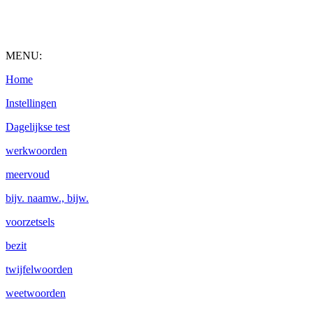
MENU:
Home
Instellingen
Dagelijkse test
werkwoorden
meervoud
bijv. naamw., bijw.
voorzetsels
bezit
twijfelwoorden
weetwoorden