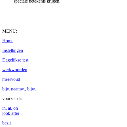
speciale betekenis krijgen.
MENU:
Home
Instellingen
Dagelijkse test
werkwoorden
meervoud
bijv. naamw., bijw.
voorzetsels
in, at, on
look after
bezit