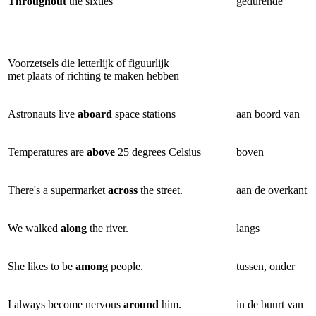
Throughout
the sixties
gedurende
Voorzetsels die letterlijk of figuurlijk
met plaats of richting te maken hebben
Astronauts live
aboard
space stations
aan boord van
Temperatures are
above
25 degrees Celsius
boven
There's a supermarket
across
the street.
aan de overkant
We walked
along
the river.
langs
She likes to be
among
people.
tussen, onder
I always become nervous
around
him.
in de buurt van