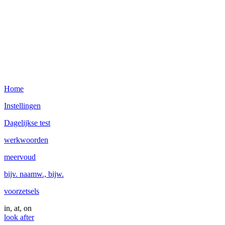
Home
Instellingen
Dagelijkse test
werkwoorden
meervoud
bijv. naamw., bijw.
voorzetsels
in, at, on
look after