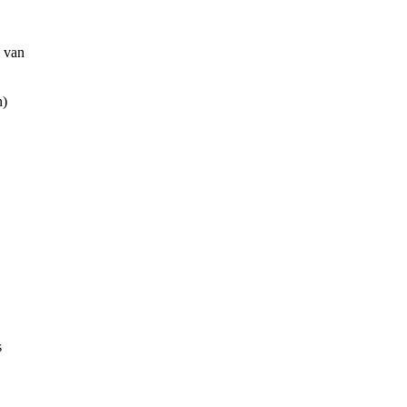
g van
n)
s