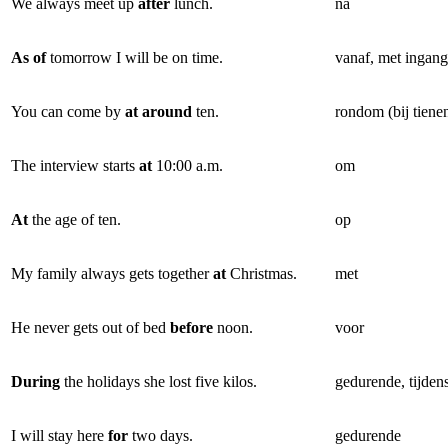
We always meet up
after
lunch.
na
As of
tomorrow I will be on time.
vanaf, met ingan
You can come by
at around
ten.
rondom (bij tiene
The interview starts
at
10:00 a.m.
om
At
the age of ten.
op
My family always gets together
at
Christmas.
met
He never gets out of bed
before
noon.
voor
During
the holidays she lost five kilos.
gedurende, tijden
I will stay here
for
two days.
gedurende