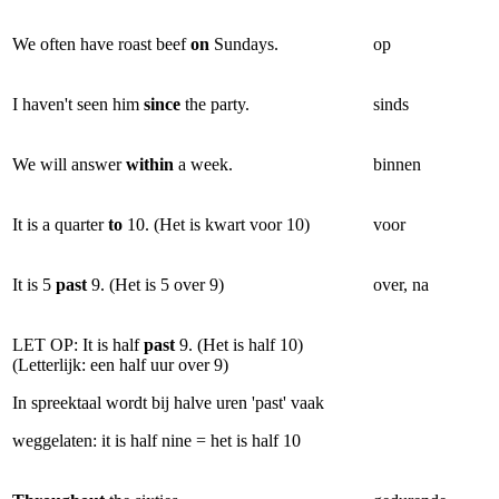
We often have roast beef
on
Sundays.
op
I haven't seen him
since
the party.
sinds
We will answer
within
a week.
binnen
It is a quarter
to
10. (Het is kwart voor 10)
voor
It is 5
past
9. (Het is 5 over 9)
over, na
LET OP:
It is half
past
9. (Het is half 10)
(Letterlijk: een half uur over 9)
In spreektaal wordt bij halve uren 'past' vaak
weggelaten: it is half nine = het is half 10