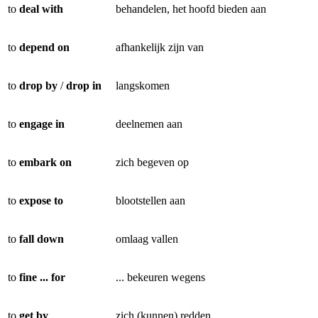
to
deal with
behandelen, het hoofd bieden aan
to
depend on
afhankelijk zijn van
to
drop by
/
drop in
langskomen
to
engage in
deelnemen aan
to
embark on
zich begeven op
to
expose to
blootstellen aan
to
fall down
omlaag vallen
to
fine ... for
... bekeuren wegens
to
get by
zich (kunnen) redden