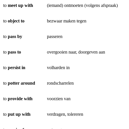
to
meet up with
(iemand) ontmoeten (volgens afspraak)
to
object to
bezwaar maken tegen
to
pass by
passeren
to
pass to
overgooien naar, doorgeven aan
to
persist in
volharden in
to
potter around
rondscharrelen
to
provide with
voorzien van
to
put up with
verdragen, tolereren