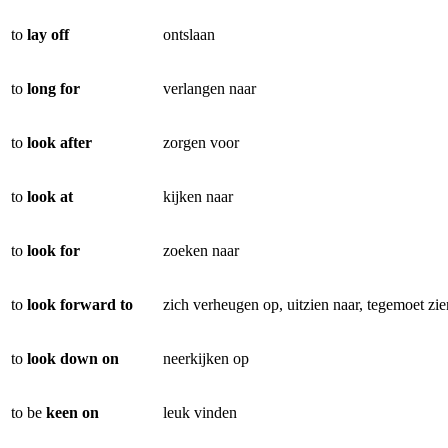
to
lay off
ontslaan
to
long for
verlangen naar
to
look after
zorgen voor
to
look at
kijken naar
to
look for
zoeken naar
to
look forward to
zich verheugen op, uitzien naar, tegemoet zie
to
look down on
neerkijken op
to be
keen on
leuk vinden