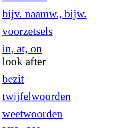
bijv. naamw., bijw.
voorzetsels
in, at, on
look after
bezit
twijfelwoorden
weetwoorden