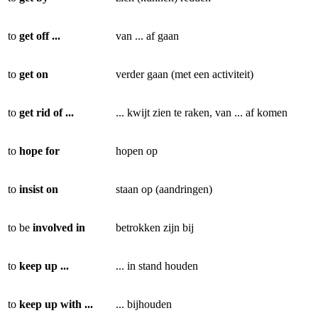
to
get off ...
van ... af gaan
to
get on
verder gaan (met een activiteit)
to
get rid of ...
... kwijt zien te raken, van ... af komen
to
hope for
hopen op
to
insist on
staan op (aandringen)
to be
involved in
betrokken zijn bij
to
keep up ...
... in stand houden
to
keep up with ...
... bijhouden