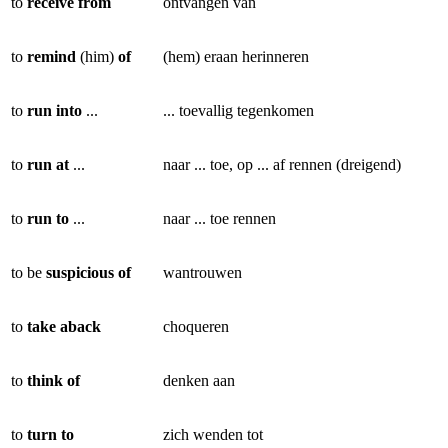
to
receive from
ontvangen van
to
remind
(him)
of
(hem) eraan herinneren
to
run into
...
... toevallig tegenkomen
to
run at
...
naar ... toe, op ... af rennen (dreigend)
to
run to
...
naar ... toe rennen
to be
suspicious of
wantrouwen
to
take
aback
choqueren
to
think of
denken aan
to
turn to
zich wenden tot