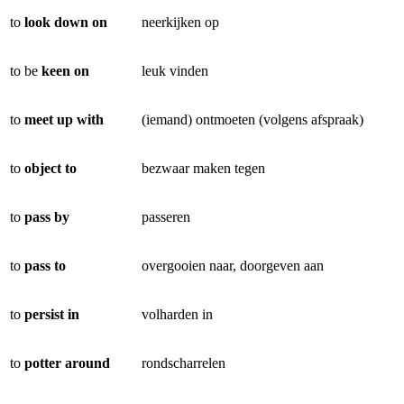
to
look down on
neerkijken op
to be
keen on
leuk vinden
to
meet up with
(iemand) ontmoeten (volgens afspraak)
to
object to
bezwaar maken tegen
to
pass by
passeren
to
pass to
overgooien naar, doorgeven aan
to
persist in
volharden in
to
potter around
rondscharrelen