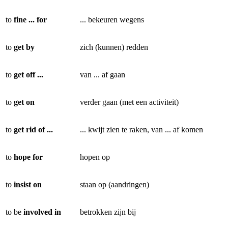
to
fine ... for
... bekeuren wegens
to
get by
zich (kunnen) redden
to
get off ...
van ... af gaan
to
get on
verder gaan (met een activiteit)
to
get rid of ...
... kwijt zien te raken, van ... af komen
to
hope for
hopen op
to
insist on
staan op (aandringen)
to be
involved in
betrokken zijn bij