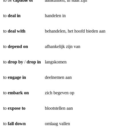
to be
capable of
aankunnen, in staat zijn
to
deal in
handelen in
to
deal with
behandelen, het hoofd bieden aan
to
depend on
afhankelijk zijn van
to
drop by
/
drop in
langskomen
to
engage in
deelnemen aan
to
embark on
zich begeven op
to
expose to
blootstellen aan
to
fall down
omlaag vallen