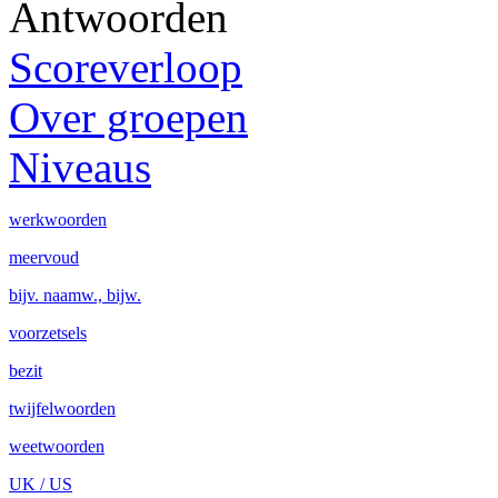
Antwoorden
Scoreverloop
Over groepen
Niveaus
werkwoorden
meervoud
bijv. naamw., bijw.
voorzetsels
bezit
twijfelwoorden
weetwoorden
UK / US