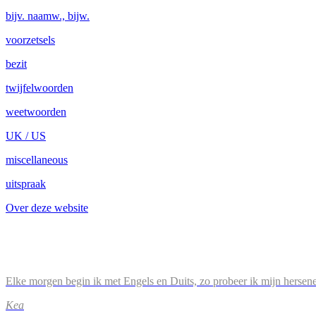
bijv. naamw., bijw.
voorzetsels
bezit
twijfelwoorden
weetwoorden
UK / US
miscellaneous
uitspraak
Over deze website
Elke morgen begin ik met Engels en Duits, zo probeer ik mijn hersene
Kea