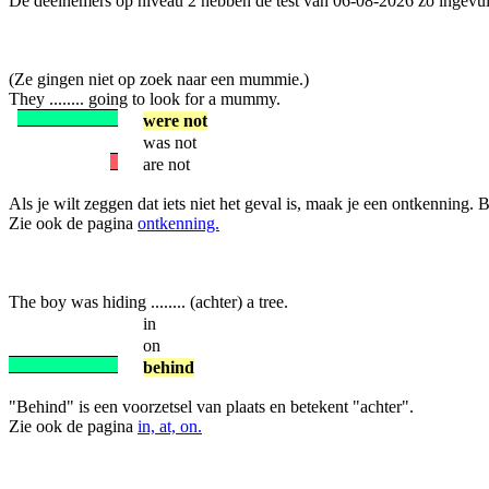
De deelnemers op niveau 2 hebben de test van 06-08-2026 zo ingevul
(Ze gingen niet op zoek naar een mummie.)
They ........ going to look for a mummy.
were not
was not
are not
Als je wilt zeggen dat iets niet het geval is, maak je een ontkenning.
Zie ook de pagina
ontkenning.
The boy was hiding ........ (achter) a tree.
in
on
behind
"Behind" is een voorzetsel van plaats en betekent "achter".
Zie ook de pagina
in, at, on.