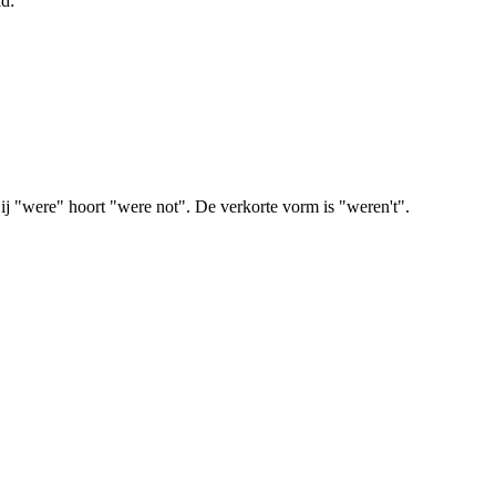
d:
 Bij "were" hoort "were not". De verkorte vorm is "weren't".