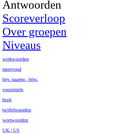
Antwoorden
Scoreverloop
Over groepen
Niveaus
werkwoorden
meervoud
bijv. naamw., bijw.
voorzetsels
bezit
twijfelwoorden
weetwoorden
UK / US