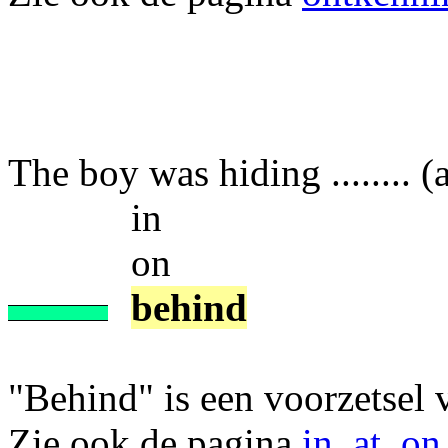
The boy was hiding ........ (a
in
on
behind
"Behind" is een voorzetsel v
Zie ook de pagina
in, at, on