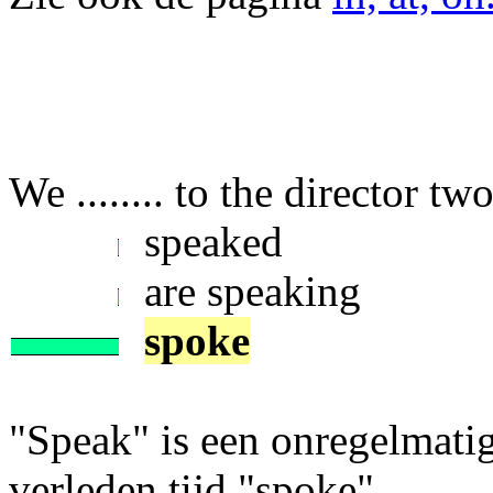
We ........ to the director t
speaked
are speaking
spoke
"Speak" is een onregelmati
verleden tijd "spoke".