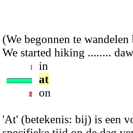
(We begonnen te wandelen b
We started hiking ........ da
in
at
on
'At' (betekenis: bij) is een v
specifieke tijd op de dag ver