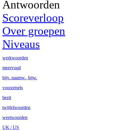
Antwoorden
Scoreverloop
Over groepen
Niveaus
werkwoorden
meervoud
bijv. naamw., bijw.
voorzetsels
bezit
twijfelwoorden
weetwoorden
UK / US