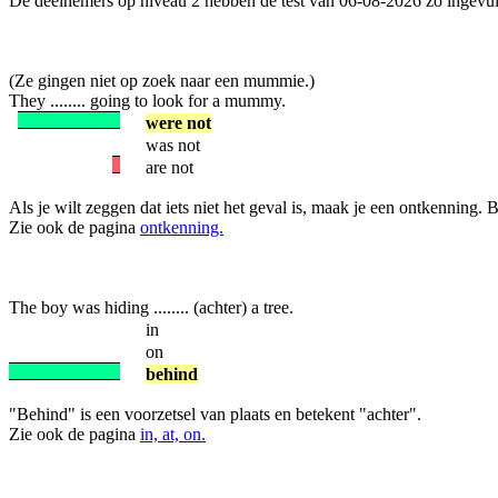
De deelnemers op niveau 2 hebben de test van 06-08-2026 zo ingevul
(Ze gingen niet op zoek naar een mummie.)
They ........ going to look for a mummy.
were not
was not
are not
Als je wilt zeggen dat iets niet het geval is, maak je een ontkenning.
Zie ook de pagina
ontkenning.
The boy was hiding ........ (achter) a tree.
in
on
behind
"Behind" is een voorzetsel van plaats en betekent "achter".
Zie ook de pagina
in, at, on.