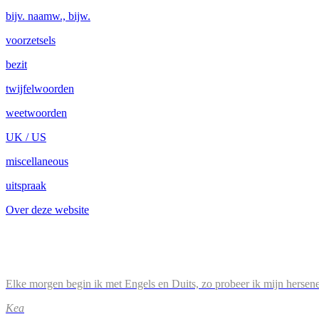
bijv. naamw., bijw.
voorzetsels
bezit
twijfelwoorden
weetwoorden
UK / US
miscellaneous
uitspraak
Over deze website
Elke morgen begin ik met Engels en Duits, zo probeer ik mijn hersene
Kea