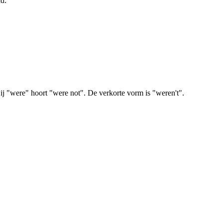
d:
 Bij "were" hoort "were not". De verkorte vorm is "weren't".