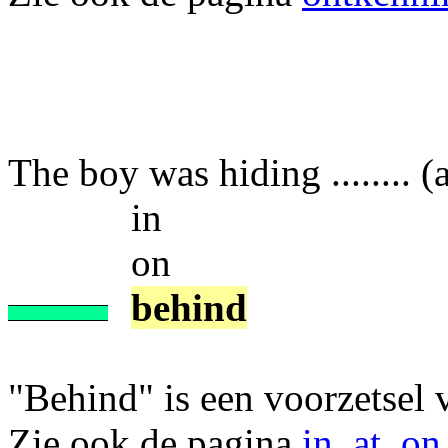
The boy was hiding ........ (a
in
on
behind
"Behind" is een voorzetsel v
Zie ook de pagina
in, at, on