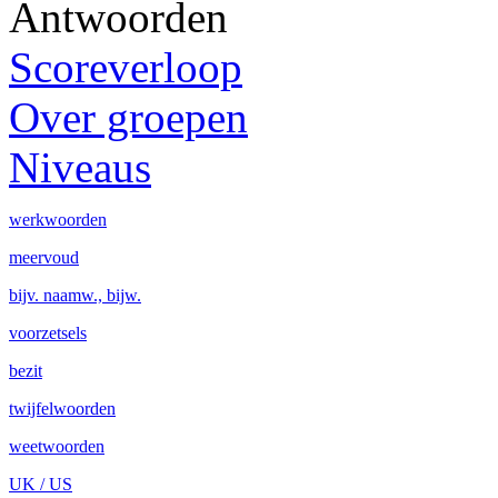
Antwoorden
Scoreverloop
Over groepen
Niveaus
werkwoorden
meervoud
bijv. naamw., bijw.
voorzetsels
bezit
twijfelwoorden
weetwoorden
UK / US