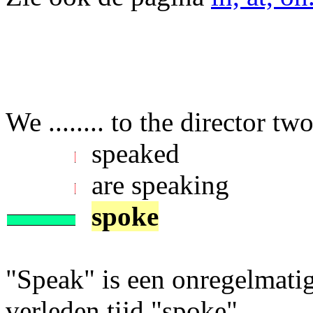
We ........ to the director t
speaked
are speaking
spoke
"Speak" is een onregelmati
verleden tijd "spoke".