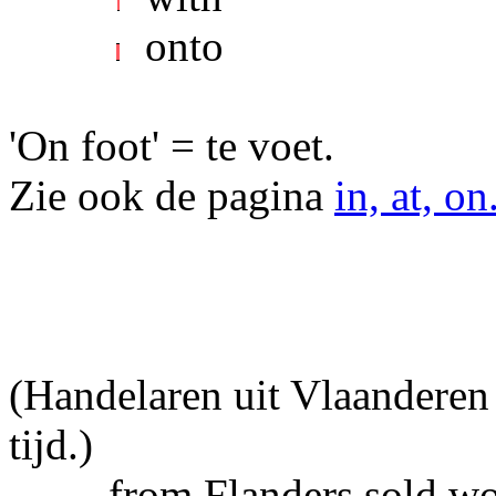
onto
'On foot' = te voet.
Zie ook de pagina
in, at, on
(Handelaren uit Vlaanderen
tijd.)
........ from Flanders sold w