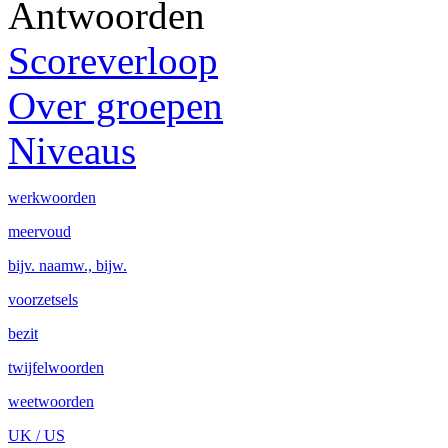
Antwoorden
Scoreverloop
Over groepen
Niveaus
werkwoorden
meervoud
bijv. naamw., bijw.
voorzetsels
bezit
twijfelwoorden
weetwoorden
UK / US