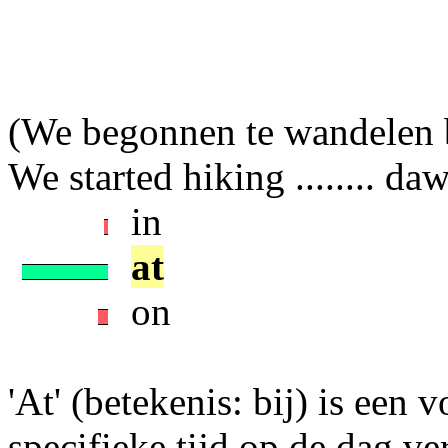
(We begonnen te wandelen b
We started hiking ........ da
in
at
on
'At' (betekenis: bij) is een v
specifieke tijd op de dag ver