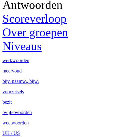
Antwoorden
Scoreverloop
Over groepen
Niveaus
werkwoorden
meervoud
bijv. naamw., bijw.
voorzetsels
bezit
twijfelwoorden
weetwoorden
UK / US